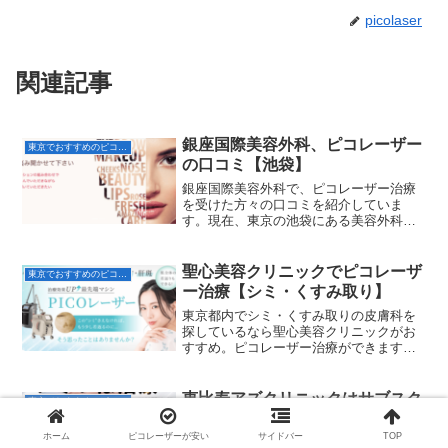
picolaser
関連記事
銀座国際美容外科、ピコレーザー
東京でおすすめのピコレーザー
の口コミ【池袋】
銀座国際美容外科で、ピコレーザー治療
を受けた方々の口コミを紹介していま
す。現在、東京の池袋にある美容外科。
口コミは総合的に、よいです。東京の池
袋でピコレーザー治療を、検討している
方は参考にしてくださいね。
聖心美容クリニックでピコレーザ
東京でおすすめのピコレーザー
ー治療【シミ・くすみ取り】
東京都内でシミ・くすみ取りの皮膚科を
探しているなら聖心美容クリニックがお
すすめ。ピコレーザー治療ができます。
聖心美容クリニックの料金やアクセス方
法などを、わかりやすく紹介しているの
で東京でシミ取りのできる皮膚科をお探
恵比寿アズクリニックはサブスク
東京でおすすめのピコレーザー
しなら参考にしてくださいね。
プランでピコレーザーが安い！
ホーム
ピコレーザーが安い
サイドバー
TOP
恵比寿アズクリニックはサブスクプラン